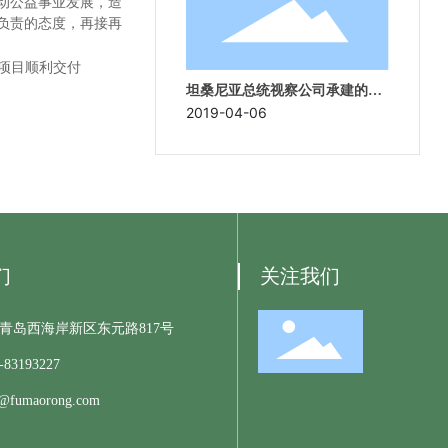
动公益事业发展，造
负责的态度，再接再
坦桑尼亚总统视察公司承建的变
电站项目
2019-04-06
们
关注我们
青岛西海岸新区东元路817号
-83193227
s@fumaorong.com