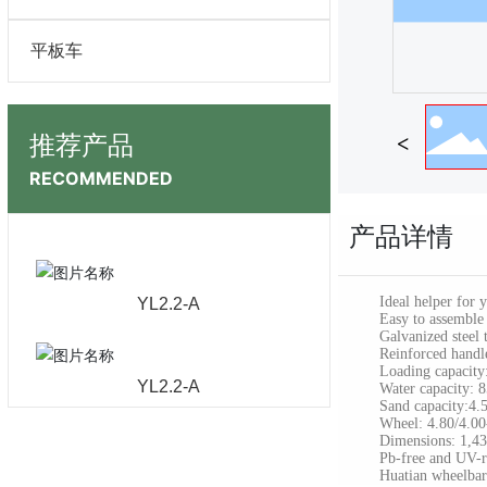
平板车
推荐产品
RECOMMENDED
产品详情
Ideal helper for yo
YL2.2-A
Easy to assemble
Galvanized steel tr
Reinforced handles 
Loading capacity:
YL2.2-A
Water capacity: 
Sand capacity:4.
Wheel: 4.80/4.00-
Dimensions: 1,435 
Pb-free and UV-resi
Huatian wheelbar