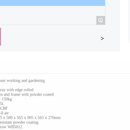
+
ur working and gardening
ay with edge rolled
and frame with powder coated
 150kg
85L
5CBF
8 air
x 580 x 565 x 905 x 565 x 270mm
stant powder coating
row WB5012