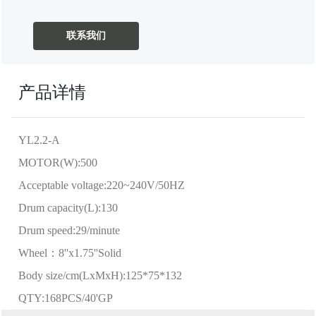
联系我们
产品详情
YL2.2-A
MOTOR(W):500
Acceptable voltage:220~240V/50HZ
Drum capacity(L):130
Drum speed:29/minute
Wheel：8''x1.75''Solid
Body size/cm(LxMxH):125*75*132
QTY:168PCS/40'GP