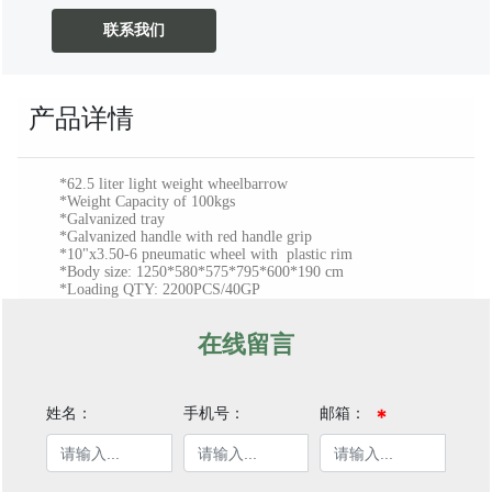
联系我们
产品详情
*62.5 liter light weight wheelbarrow
*Weight Capacity of 100kgs
*Galvanized tray
*Galvanized handle with red handle grip
*10"x3.50-6 pneumatic wheel with plastic rim
*Body size: 1250*580*575*795*600*190 cm
*Loading QTY: 2200PCS/40GP
在线留言
姓名：
手机号：
邮箱：