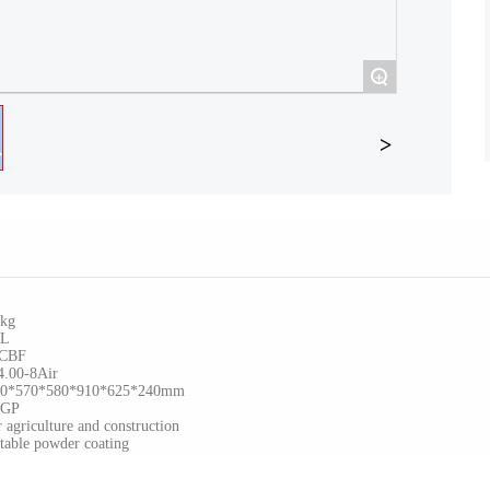
+
kg
6L
5CBF
.00-8Air
*570*580*910*625*240mm
GP
riculture and construction
ble powder coating