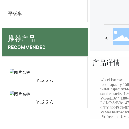
平板车
推荐产品
RECOMMENDED
产品详情
wheel barrow
YL2.2-A
load capacity:150
water capacity:6
sand capacity:4.
Wheel:16"*4.80/4
YL2.2-A
L/H/C/A/B/h:1470
QTY:800PCS/40'
Wheel barrow for ag
Pb-free and UV sta