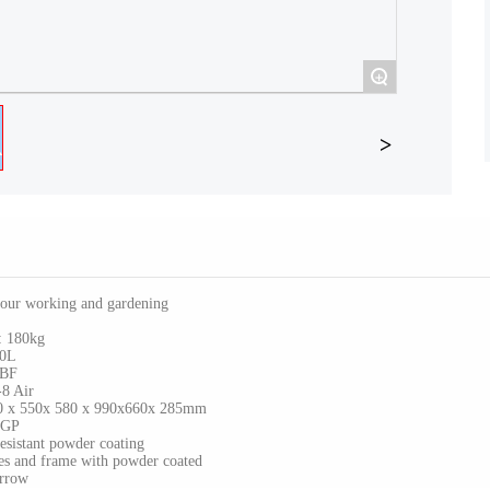
+
ur working and gardening
 180kg
90L
CBF
8 Air
x 550x 580 x 990x660x 285mm
GP
stant powder coating
and frame with powder coated
rrow