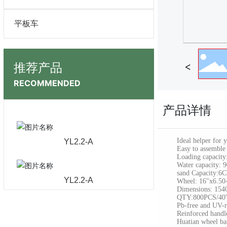
平板车
推荐产品
RECOMMENDED
产品详情
Ideal helper for yo
YL2.2-A
Easy to assemble
Loading capacity:
Water capacity: 
sand Capacity:6
YL2.2-A
Wheel: 16"x6.50-
Dimensions: 1540 
QTY:800PCS/40'
Pb-free and UV-resi
Reinforced handles 
Huatian wheel ba