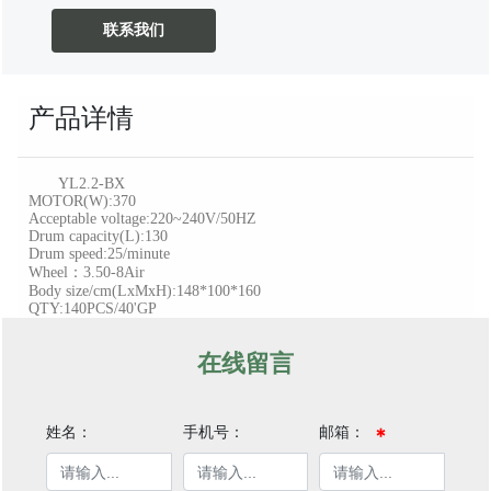
联系我们
产品详情
YL2.2-BX
MOTOR(W):370
Acceptable voltage:220~240V/50HZ
Drum capacity(L):130
Drum speed:25/minute
Wheel：3.50-8Air
Body size/cm(LxMxH):148*100*160
QTY:140PCS/40'GP
在线留言
姓名：
手机号：
邮箱：