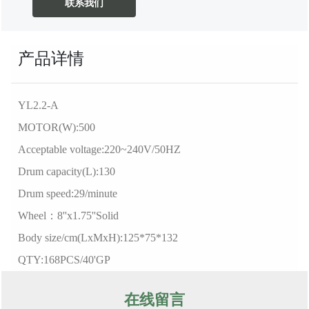
联系我们
产品详情
YL2.2-A
MOTOR(W):500
Acceptable voltage:220~240V/50HZ
Drum capacity(L):130
Drum speed:29/minute
Wheel：8''x1.75''Solid
Body size/cm(LxMxH):125*75*132
QTY:168PCS/40'GP
在线留言